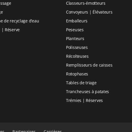
issage
Classeurs-émotteurs
ge
Convoyeurs | Élévateurs
e de recyclage d’eau
Emballeurs
 | Réserve
Peseuses
Planteurs
Polisseuses
Récolteuses
Remplisseurs de caisses
Rotophases
Tables de triage
Trancheuses à patates
Trémies | Réserves
ces
Partenaires
Carrières