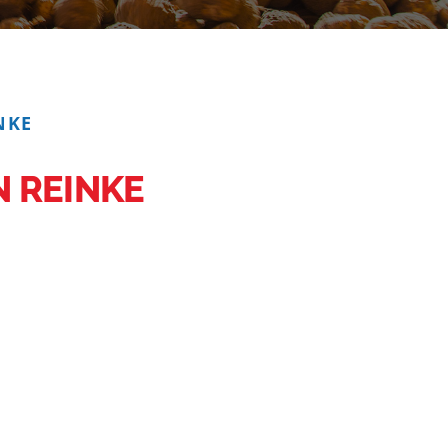
NKE
N REINKE