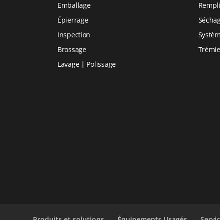
Emballage
Rempl
Épierrage
Sécha
Inspection
Systèm
Brossage
Trémie
Lavage | Polissage
Produits et solutions
Équipements Usagés
Servi